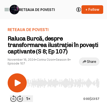
+ Follow
RETEAUA DE POVESTI
RETEAUA DE POVESTI
Raluca Burcă, despre
transformarea ilustrației în povești
captivante (S 8; Ep 107)
November 16, 2024
•
Corina Ozon
•
Season 8
•
Share
Episode 107
Use Left/Right to seek, Home/End to jump to st
0:00
|
23:57