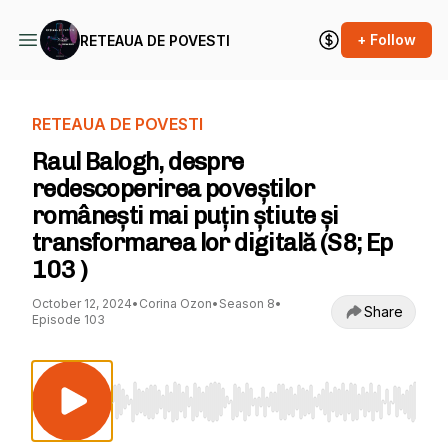
+ Follow
RETEAUA DE POVESTI
RETEAUA DE POVESTI
Raul Balogh, despre
redescoperirea poveștilor
românești mai puțin știute și
transformarea lor digitală (S8; Ep
103 )
October 12, 2024
•
Corina Ozon
•
Season 8
•
Share
Episode 103
Use Left/Right to seek, Home/End to jump to st